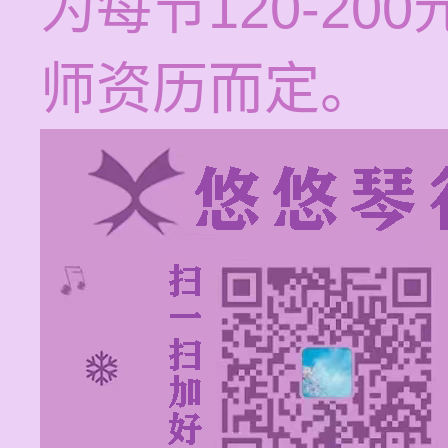
为每节120-2
师资历而定。